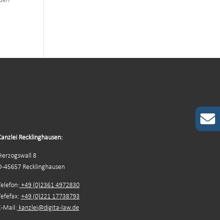
rden
Kanzlei Recklinghausen:
Herzogswall 8
D-45657 Recklinghausen
Telefon:
+49 (0)2361 4972830
Tefefax:
+49 (0)221 17738793
E-Mail:
kanzlei@digita-law.de