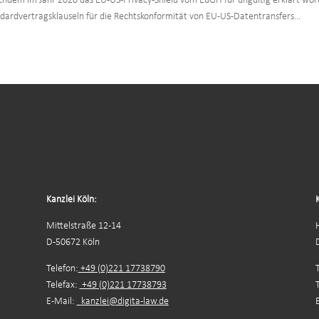
dem im Jahr 2020 das EU-US-Privacy-Shield vom EuGH für ungültig erklärt wo
ardvertragsklauseln für die Rechtskonformität von EU-US-Datentransfers...
Kanzlei Köln:
Mittelstraße 12-14
D-50672 Köln
Telefon:
+49 (0)221 17738790
Telefax:
+49 (0)221 17738793
E-Mail:
kanzlei@digita-law.de