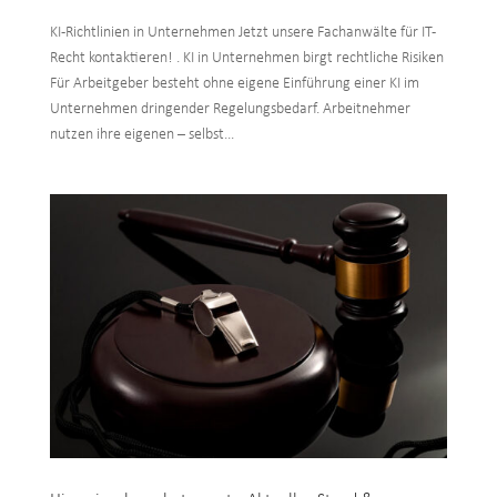
KI-Richtlinien in Unternehmen Jetzt unsere Fachanwälte für IT-
Recht kontaktieren! . KI in Unternehmen birgt rechtliche Risiken
Für Arbeitgeber besteht ohne eigene Einführung einer KI im
Unternehmen dringender Regelungsbedarf. Arbeitnehmer
nutzen ihre eigenen – selbst...