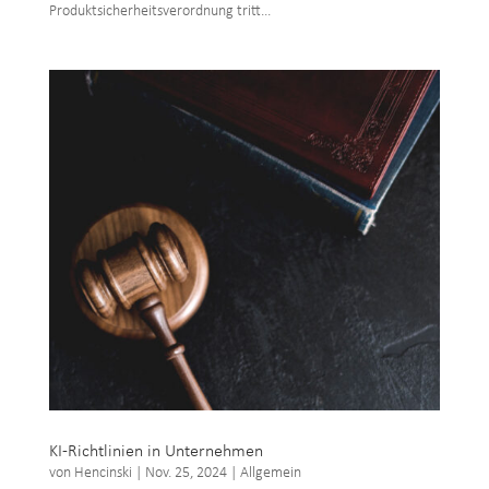
Produktsicherheitsverordnung tritt...
KI-Richtlinien in Unternehmen
von
Hencinski
|
Nov. 25, 2024
|
Allgemein