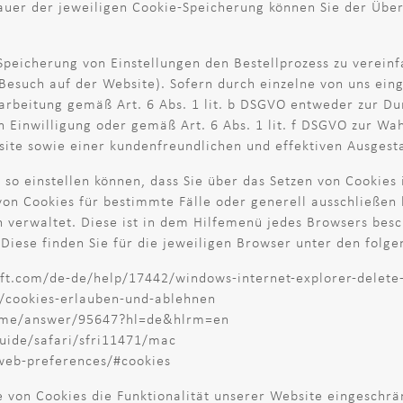
auer der jeweiligen Cookie-Speicherung können Sie der Über
Speicherung von Einstellungen den Bestellprozess zu vereinf
 Besuch auf der Website). Sofern durch einzelne von uns ei
rarbeitung gemäß Art. 6 Abs. 1 lit. b DSGVO entweder zur D
ten Einwilligung oder gemäß Art. 6 Abs. 1 lit. f DSGVO zur W
site sowie einer kundenfreundlichen und effektiven Ausgest
r so einstellen können, dass Sie über das Setzen von Cookie
n Cookies für bestimmte Fälle oder generell ausschließen 
en verwaltet. Diese ist in dem Hilfemenü jedes Browsers besc
Diese finden Sie für die jeweiligen Browser unter den folge
soft.com/de-de/help/17442/windows-internet-explorer-delet
kb/cookies-erlauben-und-ablehnen
rome/answer/95647?hl=de&hlrm=en
guide/safari/sfri11471/mac
/web-preferences/#cookies
 von Cookies die Funktionalität unserer Website eingeschrä