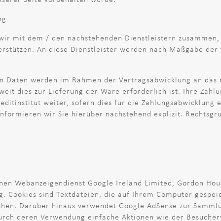
ng
 wir mit dem / den nachstehenden Dienstleistern zusammen, 
erstützen. An diese Dienstleister werden nach Maßgabe der
n Daten werden im Rahmen der Vertragsabwicklung an das m
it dies zur Lieferung der Ware erforderlich ist. Ihre Zah
itinstitut weiter, sofern dies für die Zahlungsabwicklung er
informieren wir Sie hierüber nachstehend explizit. Rechtsgr
nen Webanzeigendienst Google Ireland Limited, Gordon Hous
. Cookies sind Textdateien, die auf Ihrem Computer gespei
chen. Darüber hinaus verwendet Google AdSense zur Sammlu
durch deren Verwendung einfache Aktionen wie der Besucher