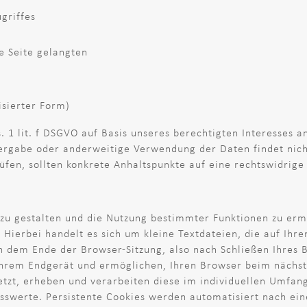
griffes
e Seite gelangten
isierter Form)
. 1 lit. f DSGVO auf Basis unseres berechtigten Interesses a
ergabe oder anderweitige Verwendung der Daten findet nicht 
rüfen, sollten konkrete Anhaltspunkte auf eine rechtswidrig
 zu gestalten und die Nutzung bestimmter Funktionen zu er
 Hierbei handelt es sich um kleine Textdateien, die auf Ihr
dem Ende der Browser-Sitzung, also nach Schließen Ihres Br
 Ihrem Endgerät und ermöglichen, Ihren Browser beim nächs
etzt, erheben und verarbeiten diese im individuellen Umfa
sswerte. Persistente Cookies werden automatisiert nach ein