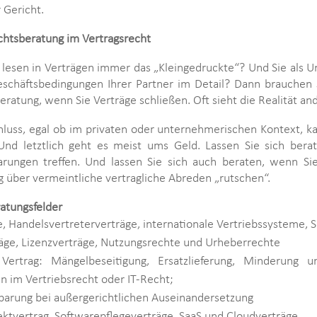
 Gericht.
chtsberatung im Vertragsrecht
r lesen in Verträgen immer das „Kleingedruckte“? Und Sie als
eschäftsbedingungen Ihrer Partner im Detail? Dann brauchen 
ratung, wenn Sie Verträge schließen. Oft sieht die Realität an
hluss, egal ob im privaten oder unternehmerischen Kontext, ka
 Und letztlich geht es meist ums Geld. Lassen Sie sich bera
arungen treffen. Und lassen Sie sich auch beraten, wenn Sie
 über vermeintliche vertragliche Abreden „rutschen“.
ratungsfelder
e, Handelsvertreterverträge, internationale Vertriebssysteme, S
räge, Lizenzverträge, Nutzungsrechte und Urheberrechte
ertrag: Mängelbeseitigung, Ersatzlieferung, Minderung u
n im Vertriebsrecht oder IT-Recht;
barung bei außergerichtlichen Auseinandersetzung
jektvertrag, Softwarepflegeverträge, SaaS und Cloudverträge