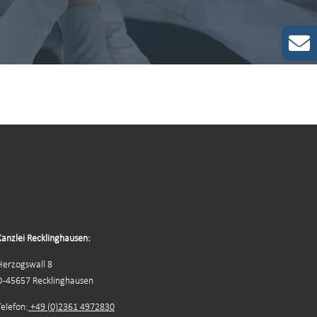
Kanzlei Recklinghausen:
Herzogswall 8
D-45657 Recklinghausen
Telefon:
+49 (0)2361 4972830