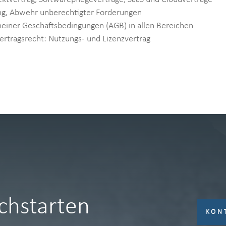
ng, Abwehr unberechtigter Forderungen
meiner Geschäftsbedingungen (AGB) in allen Bereichen
Vertragsrecht: Nutzungs- und Lizenzvertrag
hstarten
KON