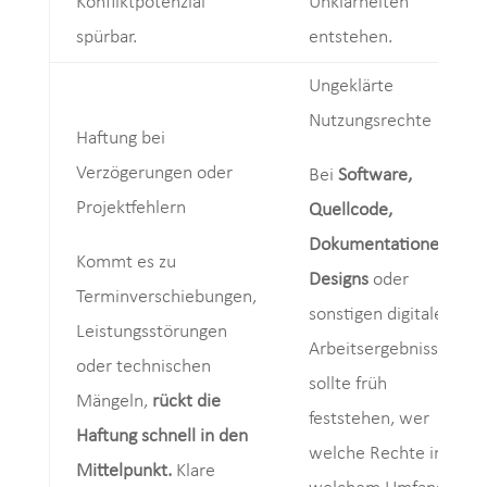
Konfliktpotenzial
Unklarheiten
spürbar.
entstehen.
Ungeklärte
Nutzungsrechte
Haftung bei
Verzögerungen oder
Bei
Software,
Projektfehlern
Quellcode,
Dokumentationen,
Kommt es zu
Designs
oder
Terminverschiebungen,
sonstigen digitalen
Leistungsstörungen
Arbeitsergebnissen
oder technischen
sollte früh
Mängeln,
rückt die
feststehen, wer
Haftung schnell in den
welche Rechte in
Mittelpunkt.
Klare